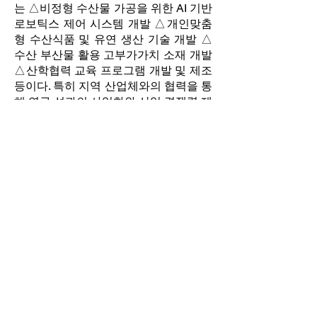
는 △비정형 수산물 가공을 위한 AI 기반
로보틱스 제어 시스템 개발 △개인맞춤
형 수산식품 및 유연 생산 기술 개발 △
수산 부산물 활용 고부가가치 소재 개발
△산학협력 교육 프로그램 개발 및 제조
등이다. 특히 지역 산업체와의 협력을 통
해 연구 성과의 사업화와 산업 경쟁력 제
고에도 기여할 것으로 기대된다.
이상길 교수는 “이번 사업은 수산식품과
첨단 공학기술을 융합한 새로운 연구·교
육 모델을 구축하는 데 의미가 있다”며
“지속가능한 블루푸드 산업을 이끌 융복
합 인재 양성에 힘쓰겠다”고 말했다.
[연합뉴스]
[뉴시스]
[
머니투데이
][
파이낸셜
뉴스
][
아시아경제
][
부산일보
][
국제신문
][
교
수신문
][
베리타스알파
][
대학경제
]
[
브릿지경제
][
메트로신문
][
이뉴스투데이
]